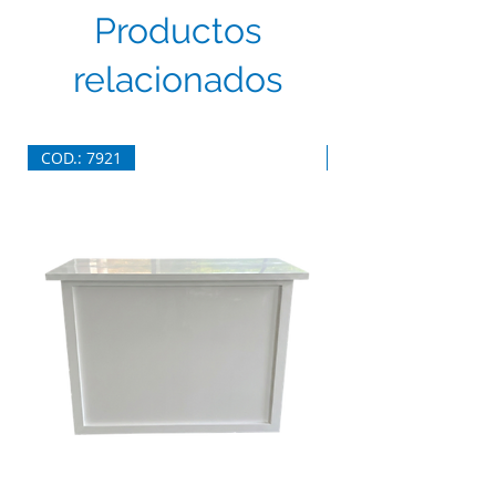
Productos
relacionados
COD.: 7921
COD.: 7920