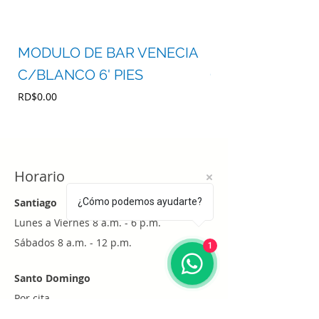
MODULO DE BAR VENECIA
MODULO DE BA
C/BLANCO 6' PIES
C/BLANCO 4' P
Precio
Precio
RD$0.00
RD$0.00
Horario
Santiago
¿Cómo podemos ayudarte?
Lunes a Viernes 8 a.m. - 6 p.m.
Sábados 8 a.m. - 12 p.m.
1
Santo Domingo
Por cita
Whatsapp
+1 (829) 452-0101