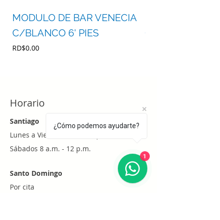
MODULO DE BAR VENECIA
MODULO DE BA
C/BLANCO 6' PIES
C/BLANCO 4' P
Precio
Precio
RD$0.00
RD$0.00
Horario
Santiago
¿Cómo podemos ayudarte?
Lunes a Viernes 8 a.m. - 6 p.m.
Sábados 8 a.m. - 12 p.m.
1
Santo Domingo
Por cita
Whatsapp
+1 (829) 452-0101