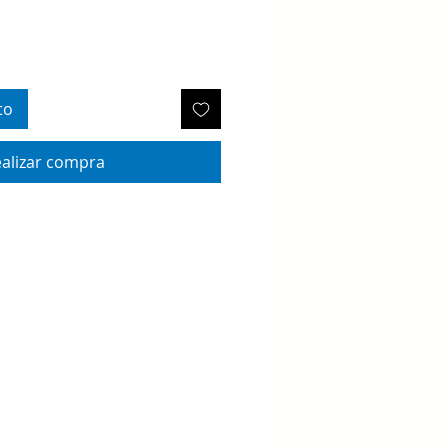
to
alizar compra