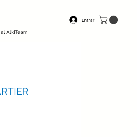
Entrar
 al AlkiTeam
ARTIER
ecio