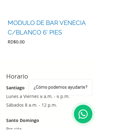
MODULO DE BAR VENECIA
MODULO DE BA
C/BLANCO 6' PIES
C/BLANCO 4' P
Precio
Precio
RD$0.00
RD$0.00
Horario
Santiago
¿Cómo podemos ayudarte?
Lunes a Viernes 8 a.m. - 6 p.m.
Sábados 8 a.m. - 12 p.m.
1
Santo Domingo
Por cita
Whatsapp
+1 (829) 452-0101