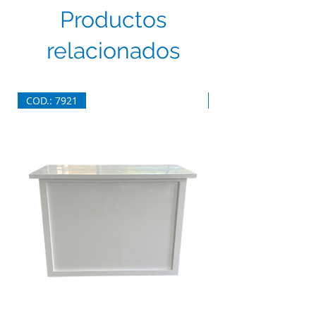
Productos
relacionados
COD.: 7921
COD.: 7920