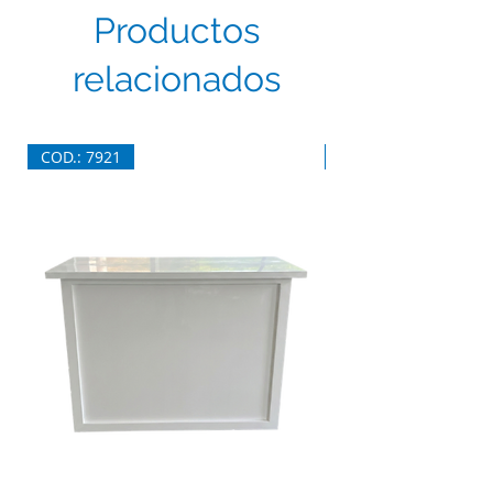
Productos
relacionados
COD.: 7921
COD.: 7920