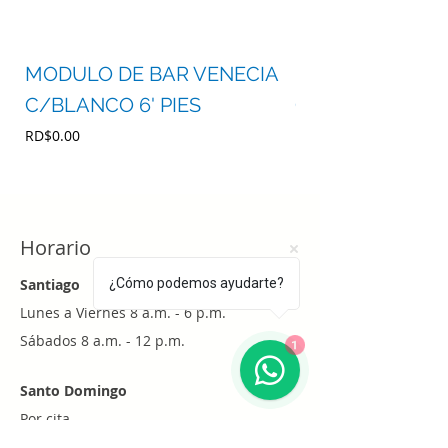
MODULO DE BAR VENECIA
MODULO DE BA
C/BLANCO 6' PIES
C/BLANCO 4' P
Precio
Precio
RD$0.00
RD$0.00
Horario
Santiago
¿Cómo podemos ayudarte?
Lunes a Viernes 8 a.m. - 6 p.m.
Sábados 8 a.m. - 12 p.m.
1
Santo Domingo
Por cita
Whatsapp
+1 (829) 452-0101