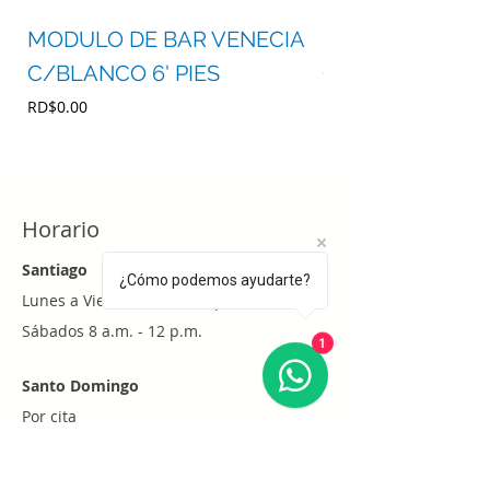
MODULO DE BAR VENECIA
MODULO DE BA
C/BLANCO 6' PIES
C/BLANCO 4' P
Precio
Precio
RD$0.00
RD$0.00
Horario
Santiago
¿Cómo podemos ayudarte?
Lunes a Viernes 8 a.m. - 6 p.m.
Sábados 8 a.m. - 12 p.m.
1
Santo Domingo
Por cita
Whatsapp
+1 (829) 452-0101