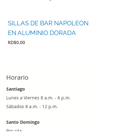
SILLAS DE BAR NAPOLEON
SILLA DE BAR 
EN ALUMINIO DORADA
ROJA
Precio
Precio
RD$0.00
RD$0.00
Horario
Santiago
Lunes a Viernes 8 a.m. - 6 p.m.
Sábados 8 a.m. - 12 p.m.
Santo Domingo
Por cita
Whatsapp
+1 (829) 452-0101