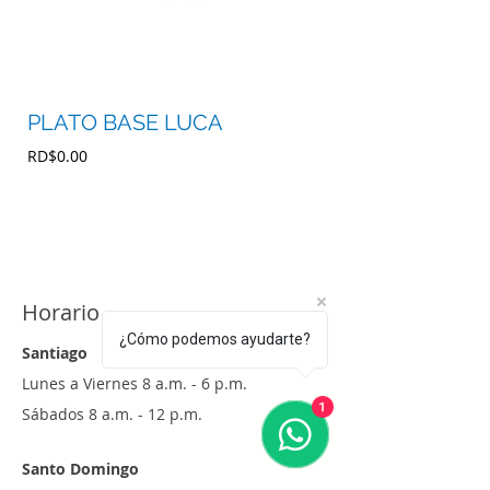
PLATO BASE LUCA
MESA AMAPOL
Precio
Precio
RD$0.00
RD$0.00
Horario
¿Cómo podemos ayudarte?
Santiago
Lunes a Viernes 8 a.m. - 6 p.m.
1
Sábados 8 a.m. - 12 p.m.
Santo Domingo