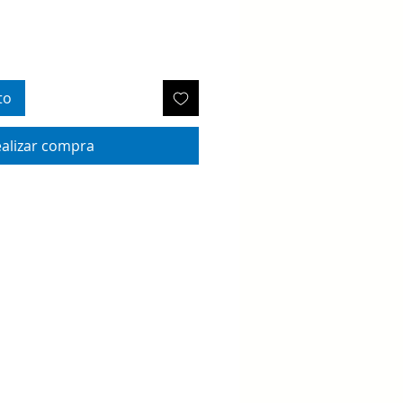
to
alizar compra