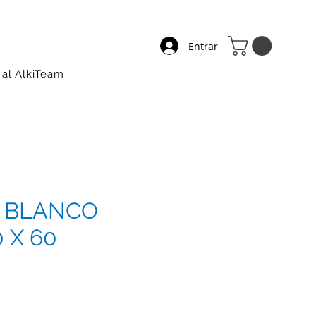
Entrar
 al AlkiTeam
 BLANCO
 X 60
ecio