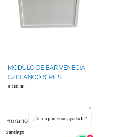
MODULO DE BAR VENECIA
MODULO DE BA
C/BLANCO 6' PIES
C/BLANCO 4' P
Precio
Precio
RD$0.00
RD$0.00
¿Cómo podemos ayudarte?
Horario
Santiago