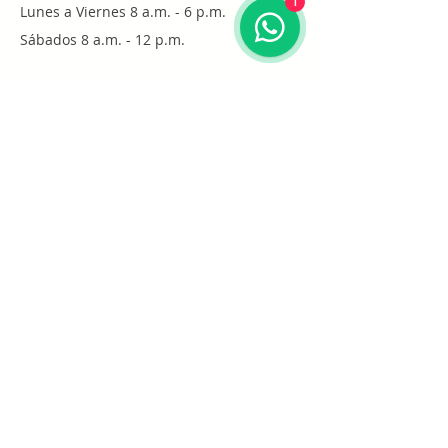
1
Lunes a Viernes 8 a.m. - 6 p.m.
Sábados 8 a.m. - 12 p.m.
Santo Domingo
Por cita
Whatsapp
+1 (829) 452-0101
Únete a nuestra lista de
correo electrónico
Suscribirse