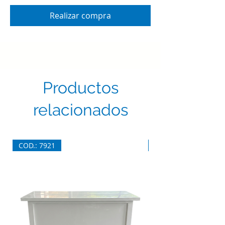
Realizar compra
Productos
relacionados
COD.: 7921
COD.: 7920