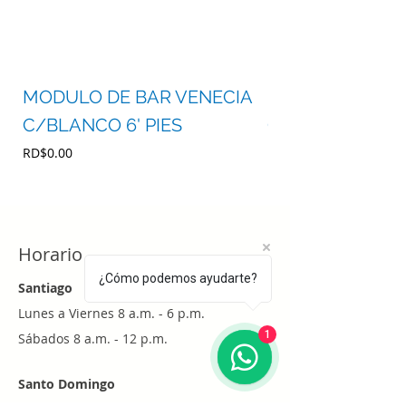
MODULO DE BAR VENECIA
MODULO DE BA
C/BLANCO 6' PIES
C/BLANCO 4' P
Precio
Precio
RD$0.00
RD$0.00
Horario
¿Cómo podemos ayudarte?
Santiago
Lunes a Viernes 8 a.m. - 6 p.m.
1
Sábados 8 a.m. - 12 p.m.
Santo Domingo