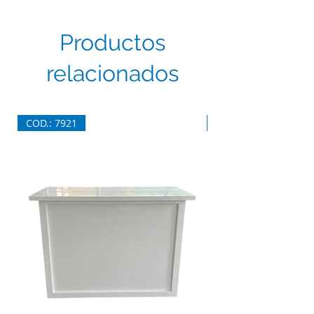
Productos
relacionados
COD.: 7921
COD.: 7920