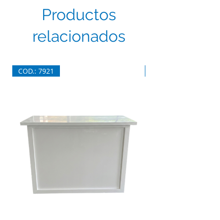
Productos
relacionados
COD.: 7921
COD.: 7920