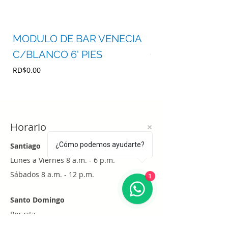
MODULO DE BAR VENECIA
MODULO DE BA
C/BLANCO 6' PIES
C/BLANCO 4' P
Precio
Precio
RD$0.00
RD$0.00
Horario
¿Cómo podemos ayudarte?
Santiago
Lunes a Viernes 8 a.m. - 6 p.m.
1
Sábados 8 a.m. - 12 p.m.
Santo Domingo
Por cita