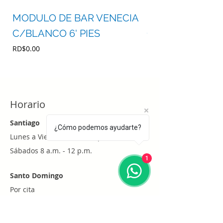
MODULO DE BAR VENECIA
MODULO DE BA
C/BLANCO 6' PIES
C/BLANCO 4' P
Precio
Precio
RD$0.00
RD$0.00
Horario
Santiago
¿Cómo podemos ayudarte?
Lunes a Viernes 8 a.m. - 6 p.m.
Sábados 8 a.m. - 12 p.m.
1
Santo Domingo
Por cita
Whatsapp
+1 (829) 452-0101