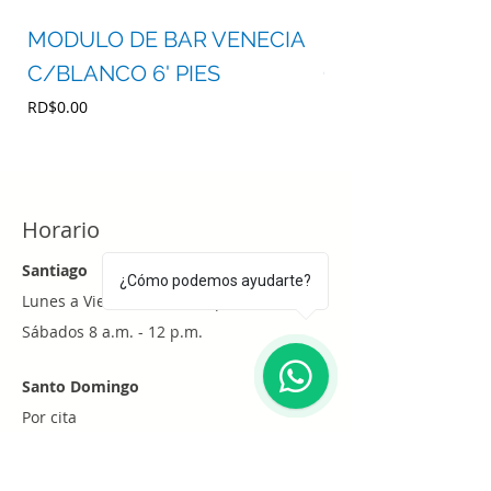
MODULO DE BAR VENECIA
MODULO DE BA
C/BLANCO 6' PIES
C/BLANCO 4' P
Precio
Precio
RD$0.00
RD$0.00
Horario
Santiago
¿Cómo podemos ayudarte?
Lunes a Viernes 8 a.m. - 6 p.m.
Sábados 8 a.m. - 12 p.m.
1
Santo Domingo
Por cita
Whatsapp
+1 (829) 452-0101