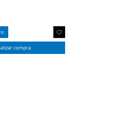
to
alizar compra