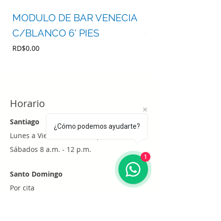
MODULO DE BAR VENECIA
MODULO DE BA
C/BLANCO 6' PIES
C/BLANCO 4' P
Precio
Precio
RD$0.00
RD$0.00
Horario
Santiago
¿Cómo podemos ayudarte?
Lunes a Viernes 8 a.m. - 6 p.m.
Sábados 8 a.m. - 12 p.m.
1
Santo Domingo
Por cita
Whatsapp
+1 (829) 452-0101