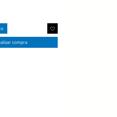
to
alizar compra