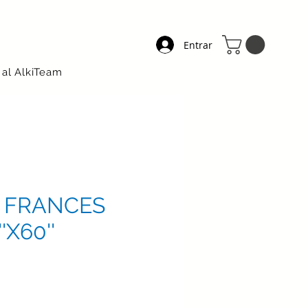
Entrar
 al AlkiTeam
 FRANCES
'X60''
ecio