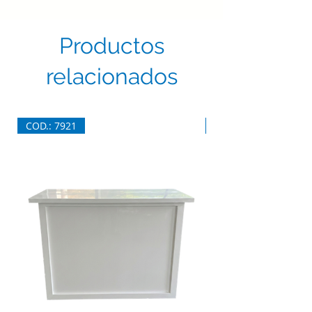
Productos
relacionados
COD.: 7921
COD.: 7920