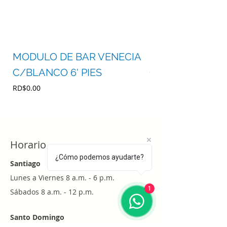
MODULO DE BAR VENECIA
MODULO DE BA
C/BLANCO 6' PIES
C/BLANCO 4' P
Precio
Precio
RD$0.00
RD$0.00
Horario
¿Cómo podemos ayudarte?
Santiago
Lunes a Viernes 8 a.m. - 6 p.m.
1
Sábados 8 a.m. - 12 p.m.
Santo Domingo