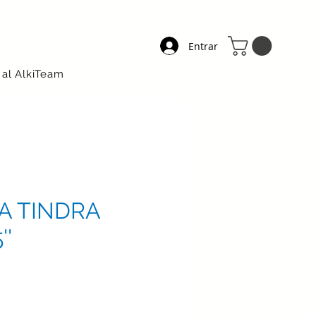
Entrar
 al AlkiTeam
A TINDRA
''
ecio