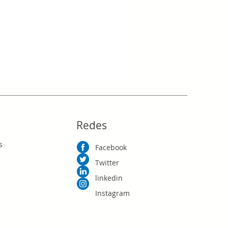
CAMPANARIO VINTAGE
Precio
RD$0.00
Redes
s
Facebook
Twitter
linkedin
Instagram