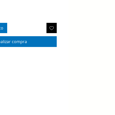
to
alizar compra