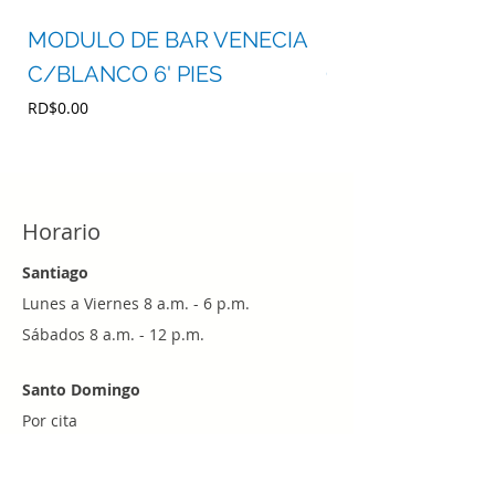
MODULO DE BAR VENECIA
MODULO DE BA
C/BLANCO 6' PIES
C/BLANCO 4' P
Precio
Precio
RD$0.00
RD$0.00
Horario
Santiago
Lunes a Viernes 8 a.m. - 6 p.m.
Sábados 8 a.m. - 12 p.m.
Santo Domingo
Por cita
Whatsapp
+1 (829) 452-0101