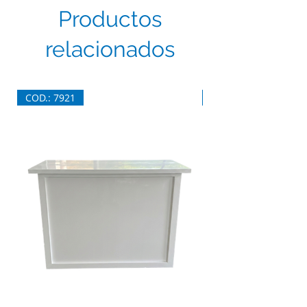
Productos
relacionados
COD.: 7921
COD.: 7920