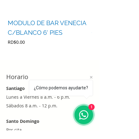
MODULO DE BAR VENECIA
MODULO DE BA
C/BLANCO 6' PIES
C/BLANCO 4' P
Precio
Precio
RD$0.00
RD$0.00
Horario
Santiago
¿Cómo podemos ayudarte?
Lunes a Viernes 8 a.m. - 6 p.m.
Sábados 8 a.m. - 12 p.m.
1
Santo Domingo
Por cita
Whatsapp
+1 (829) 452-0101