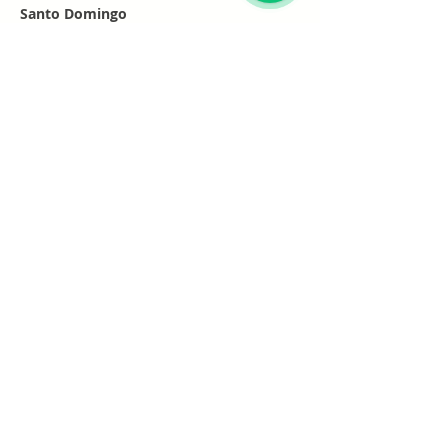
Santo Domingo
Por cita
Whatsapp
+1 (829) 452-0101
Únete a nuestra lista de
correo electrónico
Suscribirse
Política
Envío y devoluciones