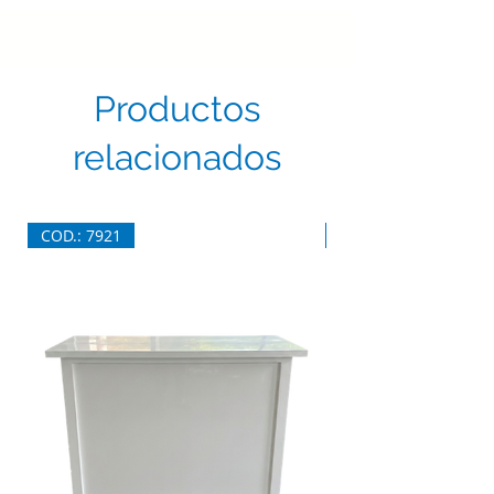
Productos
relacionados
COD.: 7921
COD.: 7920