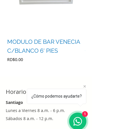
MODULO DE BAR VENECIA
MODULO DE BA
C/BLANCO 6' PIES
C/BLANCO 4' P
Precio
Precio
RD$0.00
RD$0.00
Horario
¿Cómo podemos ayudarte?
Santiago
Lunes a Viernes 8 a.m. - 6 p.m.
1
Sábados 8 a.m. - 12 p.m.