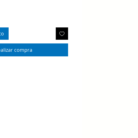
to
alizar compra