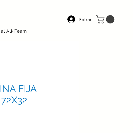
Entrar
 al AlkiTeam
NA FIJA
72X32
ecio