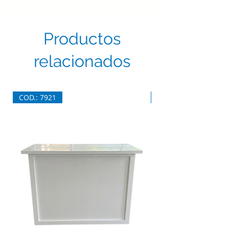
Productos
relacionados
COD.: 7921
COD.: 7920