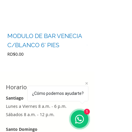
MODULO DE BAR VENECIA
MODULO DE BA
C/BLANCO 6' PIES
C/BLANCO 4' P
Precio
Precio
RD$0.00
RD$0.00
Horario
¿Cómo podemos ayudarte?
Santiago
Lunes a Viernes 8 a.m. - 6 p.m.
1
Sábados 8 a.m. - 12 p.m.
Santo Domingo