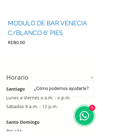
MODULO DE BAR VENECIA
MODULO DE BA
C/BLANCO 6' PIES
C/BLANCO 4' P
Precio
Precio
RD$0.00
RD$0.00
Horario
Santiago
¿Cómo podemos ayudarte?
Lunes a Viernes 8 a.m. - 6 p.m.
Sábados 8 a.m. - 12 p.m.
1
Santo Domingo
Por cita
Whatsapp
+1 (829) 452-0101