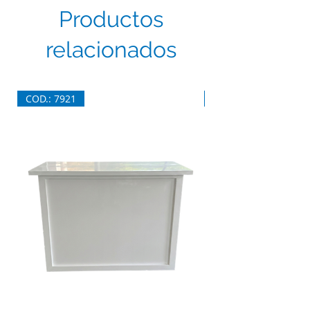
Productos
relacionados
COD.: 7921
COD.: 7920