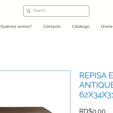
¿Quiénes somos?
Contacto
Catálogo
Únete
REPISA 
ANTIQU
62X34X3
Pr
RD$0.00