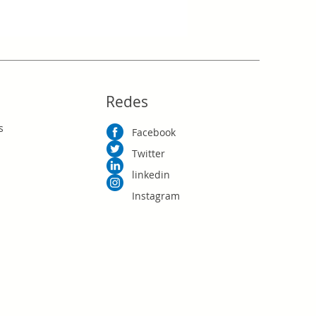
Precio
RD$0.00
Redes
s
Facebook
Twitter
linkedin
Instagram