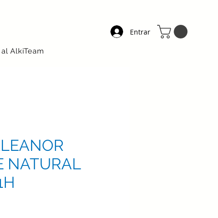
Entrar
 al AlkiTeam
ELEANOR
E NATURAL
1H
ecio