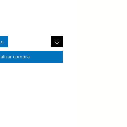
to
alizar compra