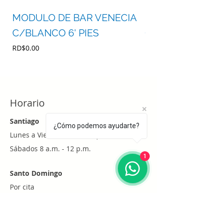
MODULO DE BAR VENECIA
MODULO DE BA
C/BLANCO 6' PIES
C/BLANCO 4' P
Precio
Precio
RD$0.00
RD$0.00
Horario
Santiago
¿Cómo podemos ayudarte?
Lunes a Viernes 8 a.m. - 6 p.m.
Sábados 8 a.m. - 12 p.m.
1
Santo Domingo
Por cita
Whatsapp
+1 (829) 452-0101