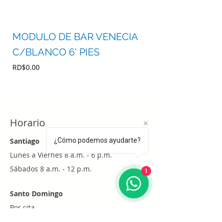
MODULO DE BAR VENECIA
MODULO DE BA
C/BLANCO 6' PIES
C/BLANCO 4' P
Precio
Precio
RD$0.00
RD$0.00
Horario
Santiago
¿Cómo podemos ayudarte?
Lunes a Viernes 8 a.m. - 6 p.m.
Sábados 8 a.m. - 12 p.m.
1
Santo Domingo
Por cita
Whatsapp
+1 (829) 452-0101