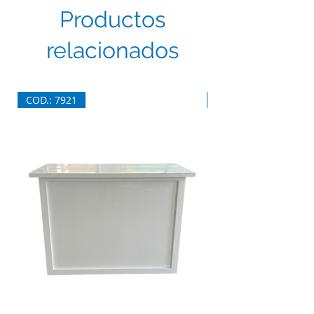
Productos
relacionados
COD.: 7921
COD.: 7920