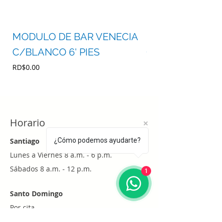
MODULO DE BAR VENECIA
MODULO DE BA
C/BLANCO 6' PIES
C/BLANCO 4' P
Precio
Precio
RD$0.00
RD$0.00
Horario
Santiago
¿Cómo podemos ayudarte?
Lunes a Viernes 8 a.m. - 6 p.m.
Sábados 8 a.m. - 12 p.m.
1
Santo Domingo
Por cita
Whatsapp
+1 (829) 452-0101