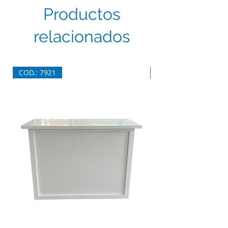
Productos
relacionados
COD.: 7921
COD.: 7920