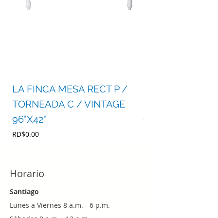
LA FINCA MESA RECT P /
LA FINCA MESA 
TORNEADA C / VINTAGE
TORNEADA C /
96"X42"
96"X42"
Precio
Precio
RD$0.00
RD$0.00
Horario
Santiago
Lunes a Viernes 8 a.m. - 6 p.m.