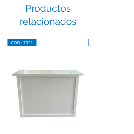
Productos
relacionados
COD.: 7921
COD.: 7920