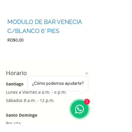
MODULO DE BAR VENECIA
MODULO DE BA
C/BLANCO 6' PIES
C/BLANCO 4' P
Precio
Precio
RD$0.00
RD$0.00
Horario
Santiago
¿Cómo podemos ayudarte?
Lunes a Viernes 8 a.m. - 6 p.m.
Sábados 8 a.m. - 12 p.m.
1
Santo Domingo
Por cita
Whatsapp
+1 (829) 452-0101