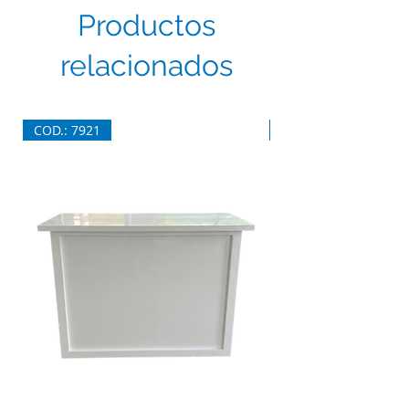
Productos
relacionados
COD.: 7921
COD.: 7920