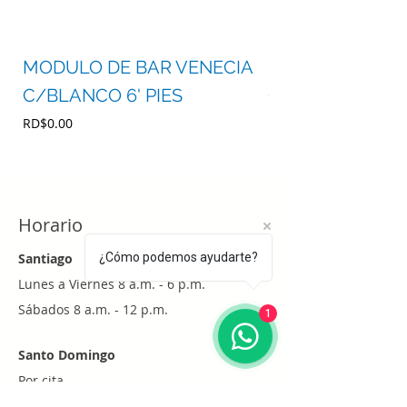
MODULO DE BAR VENECIA
MODULO DE BA
C/BLANCO 6' PIES
C/BLANCO 4' P
Precio
Precio
RD$0.00
RD$0.00
Horario
Santiago
¿Cómo podemos ayudarte?
Lunes a Viernes 8 a.m. - 6 p.m.
Sábados 8 a.m. - 12 p.m.
1
Santo Domingo
Por cita
Whatsapp
+1 (829) 452-0101