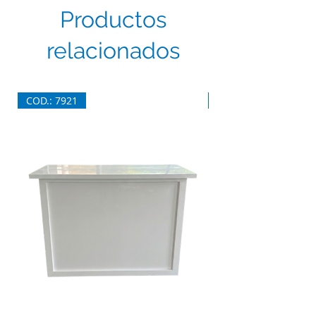
Productos
relacionados
COD.: 7921
COD.: 7920