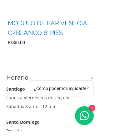
MODULO DE BAR VENECIA
MODULO DE BA
C/BLANCO 6' PIES
C/BLANCO 4' P
Precio
Precio
RD$0.00
RD$0.00
Horario
Santiago
¿Cómo podemos ayudarte?
Lunes a Viernes 8 a.m. - 6 p.m.
1
Sábados 8 a.m. - 12 p.m.
Santo Domingo
Por cita
Whatsapp
+1 (829) 452-0101