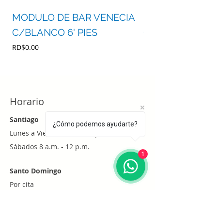
MODULO DE BAR VENECIA
MODULO DE BA
C/BLANCO 6' PIES
C/BLANCO 4' P
Precio
Precio
RD$0.00
RD$0.00
Horario
Santiago
¿Cómo podemos ayudarte?
Lunes a Viernes 8 a.m. - 6 p.m.
Sábados 8 a.m. - 12 p.m.
1
Santo Domingo
Por cita
Whatsapp
+1 (829) 452-0101