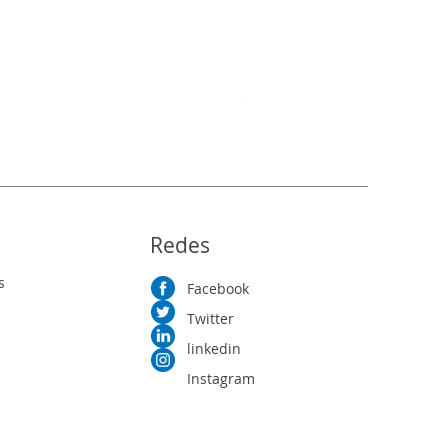
OTTOMAN ERARTE
Precio
RD$0.00
Redes
s
Facebook
Twitter
linkedin
Instagram