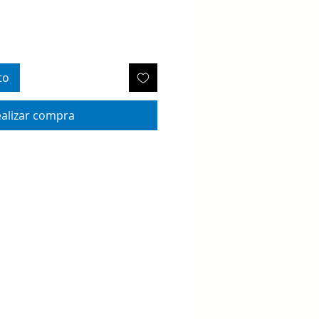
to
alizar compra