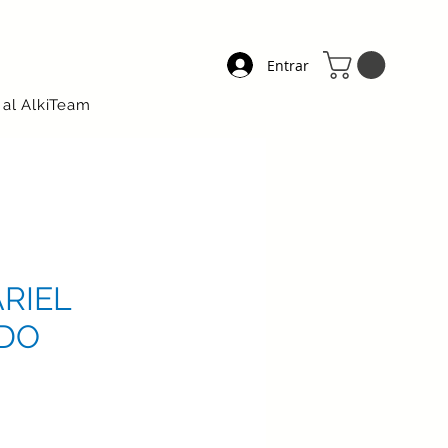
Entrar
 al AlkiTeam
RIEL
DO
ecio