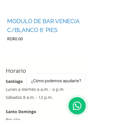
MODULO DE BAR VENECIA
MODULO DE BA
C/BLANCO 6' PIES
C/BLANCO 4' P
Precio
Precio
RD$0.00
RD$0.00
Horario
Santiago
¿Cómo podemos ayudarte?
Lunes a Viernes 8 a.m. - 6 p.m.
Sábados 8 a.m. - 12 p.m.
1
Santo Domingo
Por cita
Whatsapp
+1 (829) 452-0101