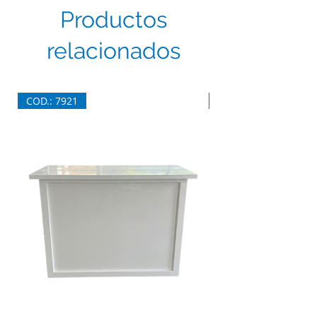
Productos
relacionados
COD.: 7921
COD.: 7920