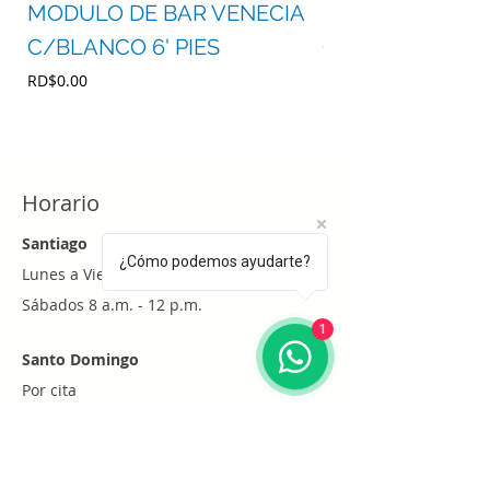
MODULO DE BAR VENECIA
MODULO DE BA
C/BLANCO 6' PIES
C/BLANCO 4' P
Precio
Precio
RD$0.00
RD$0.00
Horario
Santiago
¿Cómo podemos ayudarte?
Lunes a Viernes 8 a.m. - 6 p.m.
Sábados 8 a.m. - 12 p.m.
1
Santo Domingo
Por cita
Whatsapp
+1 (829) 452-0101