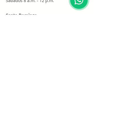
Sábados 8 a.m. - 12 p.m.
Santo Domingo
Por cita
Whatsapp
+1 (829) 452-0101
Únete a nuestra lista de
correo electrónico
Suscribirse
Política