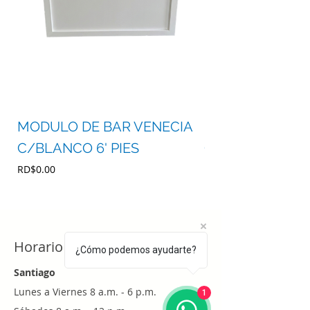
MODULO DE BAR VENECIA
MODULO DE BA
C/BLANCO 6' PIES
C/BLANCO 4' P
Precio
Precio
RD$0.00
RD$0.00
Horario
¿Cómo podemos ayudarte?
Santiago
Lunes a Viernes 8 a.m. - 6 p.m.
1