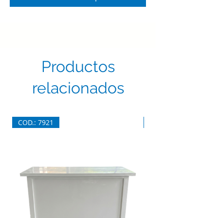
Productos
relacionados
COD.: 7921
COD.: 7920