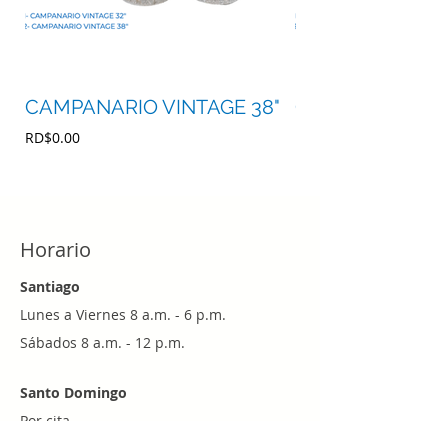
CAMPANARIO VINTAGE 38"
CAMPANARIO VI
Precio
Precio
RD$0.00
RD$0.00
Horario
Santiago
Lunes a Viernes 8 a.m. - 6 p.m.
Sábados 8 a.m. - 12 p.m.
Santo Domingo
Por cita