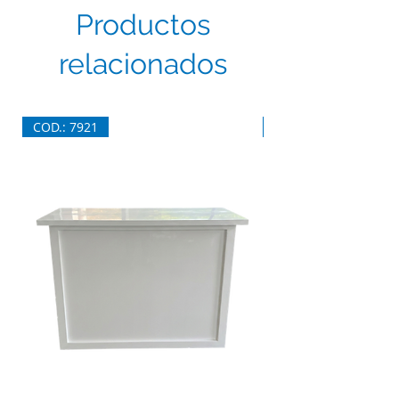
Productos
relacionados
COD.: 7921
COD.: 7920