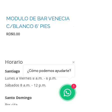
MODULO DE BAR VENECIA
MODULO DE BA
C/BLANCO 6' PIES
C/BLANCO 4' P
Precio
Precio
RD$0.00
RD$0.00
Horario
Santiago
¿Cómo podemos ayudarte?
Lunes a Viernes 8 a.m. - 6 p.m.
Sábados 8 a.m. - 12 p.m.
1
Santo Domingo
Por cita
Whatsapp
+1 (829) 452-0101