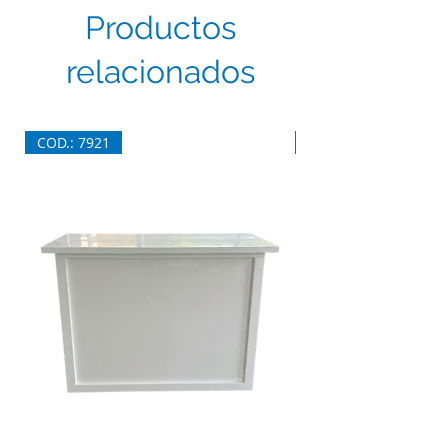
Productos
relacionados
COD.: 7921
COD.: 7920