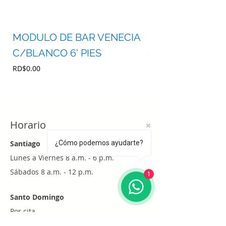
MODULO DE BAR VENECIA
MODULO DE BA
C/BLANCO 6' PIES
C/BLANCO 4' P
Precio
Precio
RD$0.00
RD$0.00
Horario
Santiago
¿Cómo podemos ayudarte?
Lunes a Viernes 8 a.m. - 6 p.m.
Sábados 8 a.m. - 12 p.m.
1
Santo Domingo
Por cita
Whatsapp
+1 (829) 452-0101