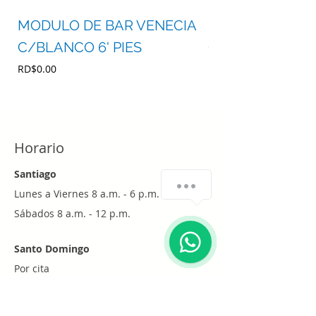
MODULO DE BAR VENECIA
MODULO DE BA
C/BLANCO 6' PIES
C/BLANCO 4' P
Precio
Precio
RD$0.00
RD$0.00
Horario
Santiago
¿Cómo podemos ayudarte?
Lunes a Viernes 8 a.m. - 6 p.m.
Sábados 8 a.m. - 12 p.m.
1
Santo Domingo
Por cita
Whatsapp
+1 (829) 452-0101